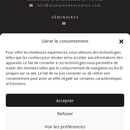
info@domainedescedres.com
SÉMINAIRES
Gérer le consentement
Pour offrir les meilleures expériences, nous utilisons des technologies
telles que les cookies pour stocker et/ou accéder aux informations des
appareils. Le fait de consentir à ces technologies nous permettra de
SUIVEZ LE DOMAINE DES CÈDRES SUR LES
traiter des données telles que le comportement de navigation ou les ID
RÉSEAUX SOCIAUX
uniques sur ce site. Le fait de ne pas consentir ou de retirer son
consentement peut avoir un effet négatif sur certaines caractéristiques
et fonctions.
© COPYRIGHT 2026
DOMAINE DES CÈDRES
|
FAIT AVEC
PAR LE GROUPE
IDCOM
|
MENTIONS LÉGALES
|
CONFIDENTIALITÉ
Accepter
Inscription Newsletter
Refuser
TENEZ-VOUS INFORMÉ DES DERNIÈRES ACTUALITÉS
Voir les préférences
Saisissez